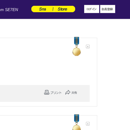
om SE7EN
。