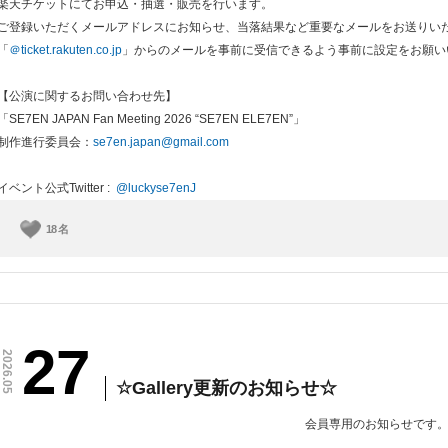
楽天チケットにてお申込・抽選・販売を行います。
ご登録いただくメールアドレスにお知らせ、当落結果など重要なメールをお送りい
「
＠ticket.rakuten.co.jp
」からのメールを事前に受信できるよう事前に設定をお願い
【公演に関するお問い合わせ先】
「SE7EN JAPAN Fan Meeting 2026 “SE7EN ELE7EN”」
制作進行委員会：
se7en.japan@gmail.com
イベント公式Twitter :
@luckyse7enJ
18
名
27
2026.05
☆Gallery更新のお知らせ☆
会員専用のお知らせです